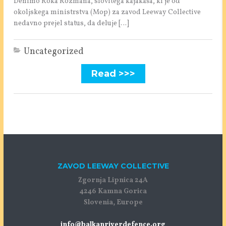
Denimo Roka Rozmana, slovitega kajakaša, ki je od
okoljskega ministrstva (Mop) za zavod Leeway Collective
nedavno prejel status, da deluje […]
Uncategorized
Read >>>
ZAVOD LEEWAY COLLECTIVE
Zgornja Lipnica 24A
4246 Kamna Gorica
Slovenia, Europe
info@balkanriverdefence.org