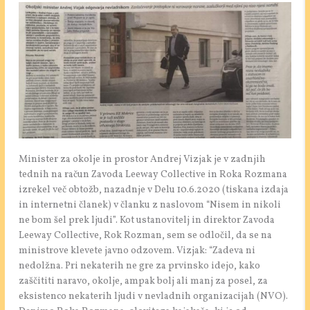
Minister za okolje in prostor Andrej Vizjak je v zadnjih
tednih na račun Zavoda Leeway Collective in Roka Rozmana
izrekel več obtožb, nazadnje v Delu 10.6.2020 (tiskana izdaja
in internetni članek) v članku z naslovom “Nisem in nikoli
ne bom šel prek ljudi”. Kot ustanovitelj in direktor Zavoda
Leeway Collective, Rok Rozman, sem se odločil, da se na
ministrove klevete javno odzovem. Vizjak: “Zadeva ni
nedolžna. Pri nekaterih ne gre za prvinsko idejo, kako
zaščititi naravo, okolje, ampak bolj ali manj za posel, za
eksistenco nekaterih ljudi v nevladnih organizacijah (NVO).