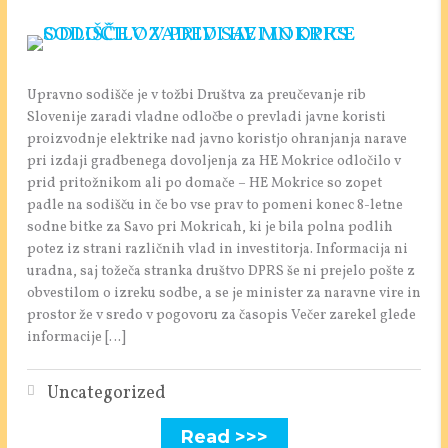
Upravno sodišče je v tožbi Društva za preučevanje rib
Slovenije zaradi vladne odločbe o prevladi javne koristi
proizvodnje elektrike nad javno koristjo ohranjanja narave
pri izdaji gradbenega dovoljenja za HE Mokrice odločilo v
prid pritožnikom ali po domače – HE Mokrice so zopet
padle na sodišču in če bo vse prav to pomeni konec 8-letne
sodne bitke za Savo pri Mokricah, ki je bila polna podlih
potez iz strani različnih vlad in investitorja. Informacija ni
uradna, saj tožeča stranka društvo DPRS še ni prejelo pošte z
obvestilom o izreku sodbe, a se je minister za naravne vire in
prostor že v sredo v pogovoru za časopis Večer zarekel glede
informacije […]
Uncategorized
Read >>>