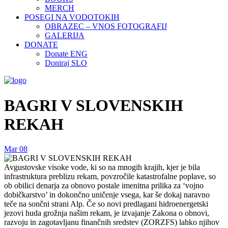
MERCH
POSEGI NA VODOTOKIH
OBRAZEC – VNOS FOTOGRAFIJ
GALERIJA
DONATE
Donate ENG
Doniraj SLO
BAGRI V SLOVENSKIH
REKAH
Mar
08
Avgustovske visoke vode, ki so na mnogih krajih, kjer je bila
infrastruktura preblizu rekam, povzročile katastrofalne poplave, so
ob obilici denarja za obnovo postale imenitna prilika za ‘vojno
dobičkarstvo’ in dokončno uničenje vsega, kar še dokaj naravno
teče na sončni strani Alp. Če so novi predlagani hidroenergetski
jezovi huda grožnja našim rekam, je izvajanje Zakona o obnovi,
razvoju in zagotavljanu finančnih sredstev (ZORZFS) lahko njihov