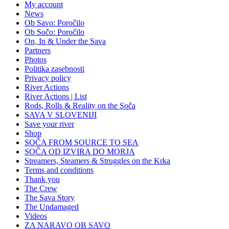
My account
News
Ob Savo: Poročilo
Ob Sočo: Poročilo
On, In & Under the Sava
Partners
Photos
Politika zasebnosti
Privacy policy
River Actions
River Actions | List
Rods, Rolls & Reality on the Soča
SAVA V SLOVENIJI
Save your river
Shop
SOČA FROM SOURCE TO SEA
SOČA OD IZVIRA DO MORJA
Streamers, Steamers & Struggles on the Krka
Terms and conditions
Thank you
The Crew
The Sava Story
The Undamaged
Videos
ZA NARAVO OB SAVO