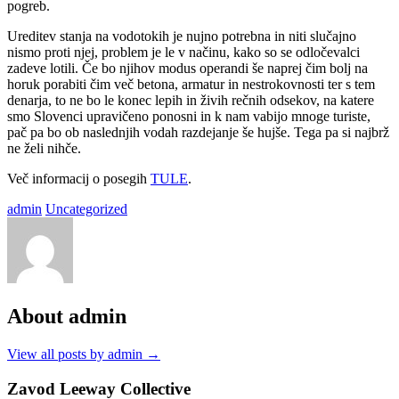
pogreb.
Ureditev stanja na vodotokih je nujno potrebna in niti slučajno
nismo proti njej, problem je le v načinu, kako so se odločevalci
zadeve lotili. Če bo njihov modus operandi še naprej čim bolj na
horuk porabiti čim več betona, armatur in nestrokovnosti ter s tem
denarja, to ne bo le konec lepih in živih rečnih odsekov, na katere
smo Slovenci upravičeno ponosni in k nam vabijo mnoge turiste,
pač pa bo ob naslednjih vodah razdejanje še hujše. Tega pa si najbrž
ne želi nihče.
Več informacij o posegih
TULE
.
admin
Uncategorized
About admin
View all posts by admin
→
Zavod Leeway Collective