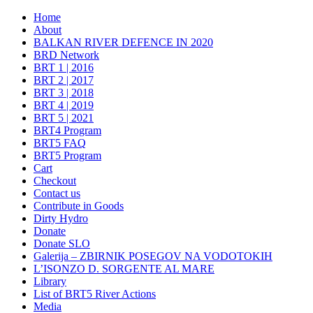
Home
About
BALKAN RIVER DEFENCE IN 2020
BRD Network
BRT 1 | 2016
BRT 2 | 2017
BRT 3 | 2018
BRT 4 | 2019
BRT 5 | 2021
BRT4 Program
BRT5 FAQ
BRT5 Program
Cart
Checkout
Contact us
Contribute in Goods
Dirty Hydro
Donate
Donate SLO
Galerija – ZBIRNIK POSEGOV NA VODOTOKIH
L’ISONZO D. SORGENTE AL MARE
Library
List of BRT5 River Actions
Media