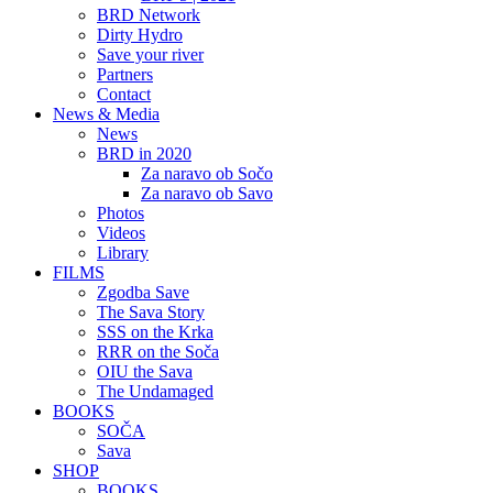
BRD Network
Dirty Hydro
Save your river
Partners
Contact
News & Media
News
BRD in 2020
Za naravo ob Sočo
Za naravo ob Savo
Photos
Videos
Library
FILMS
Zgodba Save
The Sava Story
SSS on the Krka
RRR on the Soča
OIU the Sava
The Undamaged
BOOKS
SOČA
Sava
SHOP
BOOKS