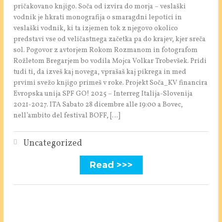
pričakovano knjigo. Soča od izvira do morja – veslaški
vodnik je hkrati monografija o smaragdni lepotici in
veslaški vodnik, ki ta izjemen tok z njegovo okolico
predstavi vse od veličastnega začetka pa do krajev, kjer sreča
sol. Pogovor z avtorjem Rokom Rozmanom in fotografom
Rožletom Bregarjem bo vodila Mojca Volkar Trobevšek. Pridi
tudi ti, da izveš kaj novega, vprašaš kaj pikrega in med
prvimi svežo knjigo primeš v roke. Projekt Soča_KV financira
Evropska unija SPF GO! 2025 – Interreg Italija-Slovenija
2021-2027. ITA Sabato 28 dicembre alle 19:00 a Bovec,
nell’ambito del festival BOFF, […]
Uncategorized
Read >>>