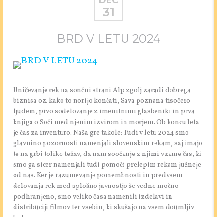
DEC
31
BRD V LETU 2024
Uničevanje rek na sončni strani Alp zgolj zaradi dobrega
biznisa oz. kako to norijo končati, Sava poznana tisočero
ljudem, prvo sodelovanje z imenitnimi glasbeniki in prva
knjiga o Soči med njenim izvirom in morjem. Ob koncu leta
je čas za inventuro. Naša gre takole: Tudi v letu 2024 smo
glavnino pozornosti namenjali slovenskim rekam, saj imajo
te na grbi toliko težav, da nam soočanje z njimi vzame čas, ki
smo ga sicer namenjali tudi pomoči prelepim rekam južneje
od nas. Ker je razumevanje pomembnosti in predvsem
delovanja rek med splošno javnostjo še vedno močno
podhranjeno, smo veliko časa namenili izdelavi in
distribuciji filmov ter vsebin, ki skušajo na vsem doumljiv